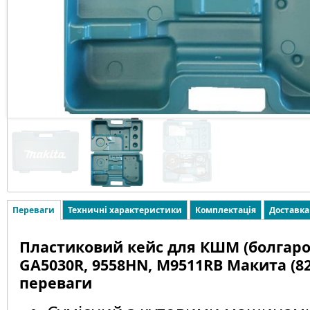
Переваги
Техничні характеристики
Комплектація
Доставка
Пластиковий кейс для КШМ (болгаро
GA5030R, 9558HN, M9511RB Mакита (82
переваги