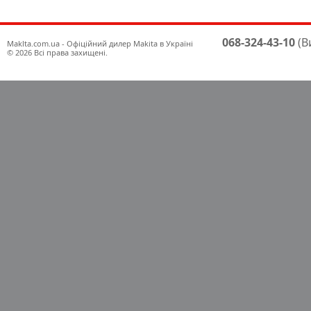
068-324-43-10
(В
Maklta.com.ua - Офіційний дилер Makita в Україні
© 2026 Всі права захищені.