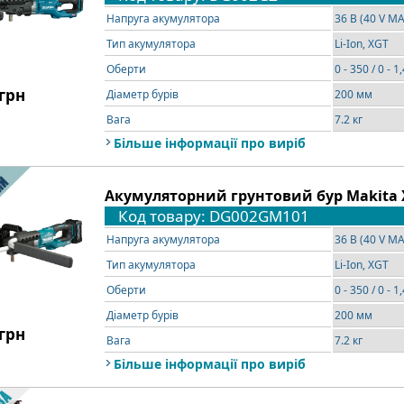
Напруга акумулятора
36 В (40 V M
Тип акумулятора
Li-Ion, XGT
Оберти
0 - 350 / 0 - 1
грн
Діаметр бурів
200 мм
Вага
7.2 кг
Більше інформації про виріб
Акумуляторний грунтовий бур Makita 
Код товару: DG002GM101
Напруга акумулятора
36 В (40 V MA
Тип акумулятора
Li-Ion, XGT
Оберти
0 - 350 / 0 - 1
Діаметр бурів
200 мм
грн
Вага
7.2 кг
Більше інформації про виріб