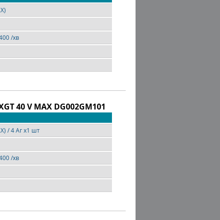
AX)
,400 /хв
XGT 40 V MAX DG002GM101
X) / 4 Аг х1 шт
,400 /хв