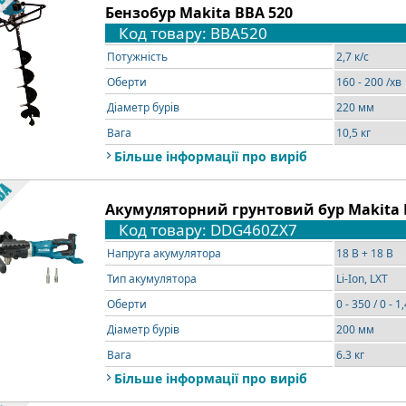
Бензобур Makita BBA 520
Код товару: BBA520
Потужність
2,7 к/с
Оберти
160 - 200 /хв
Діаметр бурів
220 мм
Вага
10,5 кг
Більше інформації про виріб
Акумуляторний грунтовий бур Makita 
Код товару: DDG460ZX7
Напруга акумулятора
18 В + 18 В
Тип акумулятора
Li-Ion, LXT
Оберти
0 - 350 / 0 - 1
Діаметр бурів
200 мм
Вага
6.3 кг
Більше інформації про виріб