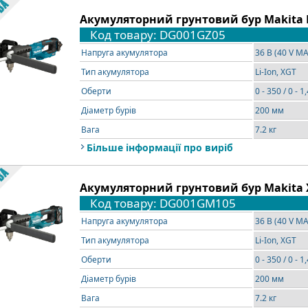
Акумуляторний грунтовий бур Makita D
Код товару: DG001GZ05
Напруга акумулятора
36 В (40 V M
Тип акумулятора
Li-Ion, XGT
Оберти
0 - 350 / 0 - 1
Діаметр бурів
200 мм
Вага
7.2 кг
Більше інформації про виріб
Акумуляторний грунтовий бур Makita 
Код товару: DG001GM105
Напруга акумулятора
36 В (40 V MA
Тип акумулятора
Li-Ion, XGT
Оберти
0 - 350 / 0 - 1
Діаметр бурів
200 мм
Вага
7.2 кг