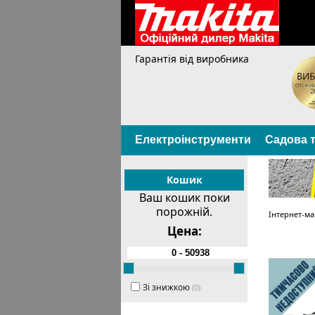
Гарантія від виробника
Електроінструменти
Садова т
Кошик
Ваш кошик поки
порожній.
Інтернет-ма
Цена:
Зі знижкою
(0)