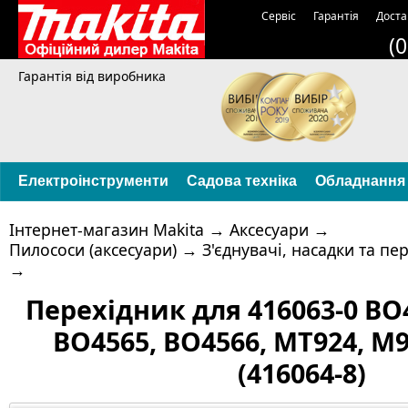
Сервіс
Гарантія
Доста
(
Гарантія від виробника
Електроінструменти
Садова техніка
Обладнання
Інтернет-магазин Makita
→
Аксесуари
→
Пилососи (аксесуари)
→
З'єднувачі, насадки та пе
→
Перехідник для 416063-0 BO
BO4565, BO4566, MT924, M
(416064-8)