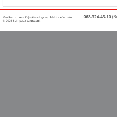
068-324-43-10
(В
Maklta.com.ua - Офіційний дилер Makita в Україні
© 2026 Всі права захищені.