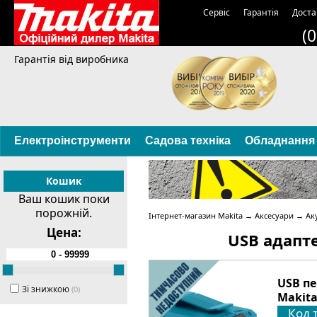
Сервіс
Гарантія
Доста
(
Гарантія від виробника
Електроінструменти
Садова техніка
Обладнання
Кошик
Ваш кошик поки
порожній.
Інтернет-магазин Makita
→
Аксесуари
→
Ак
Цена:
USB адапт
USB пе
Зі знижкою
(0)
Makit
Код 