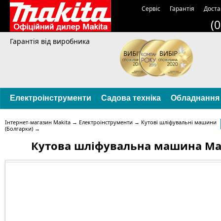
Сервіс
Гарантія
Доста
(
Гарантія від виробника
Електроінструменти
Садова техніка
Обладнання
Інтернет-магазин Makita
→
Електроінструменти
→
Кутові шліфувальні машини
(Болгарки)
→
Кутова шліфувальна машина Ma