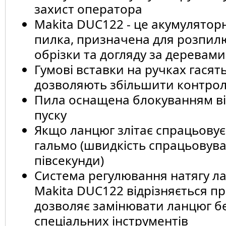
захист оператора
Makita DUC122 - це акумулятор
пилка, призначена для розпилю
обрізки та догляду за деревам
Гумові вставки на ручках гасять
дозволяють збільшити контро
Пила оснащена блокуванням ві
пуску
Якщо ланцюг злітає спрацьовує
гальмо (швидкість спрацьовува
півсекунди)
Система регулювання натягу л
Makita DUC122 відрізняється п
дозволяє замінювати ланцюг б
спеціальних інструментів