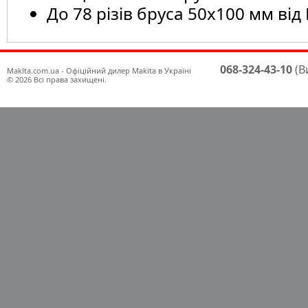
До 78 різів бруса 50х100 мм від
068-324-43-10
(В
Maklta.com.ua - Офіційний дилер Makita в Україні
© 2026 Всі права захищені.