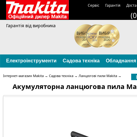
Сервіс
Гарантія
Доста
(
Гарантія від виробника
Електроінструменти
Садова техніка
Обладнання
Інтернет-магазин Makita
→
Садова техніка
→
Ланцюгові пили Makita
→
Акумуляторна ланцюгова пила Ma