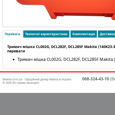
Переваги
Техничні характеристики
Комплектація
Доставка
Тримач мішка CL002G, DCL282F, DCL285F Makita (140K23-3
переваги
Тримач мішка CL002G, DCL282F, DCL285F Makita 
068-324-43-10
(В
Maklta.com.ua - Офіційний дилер Makita в Україні
© 2026 Всі права захищені.