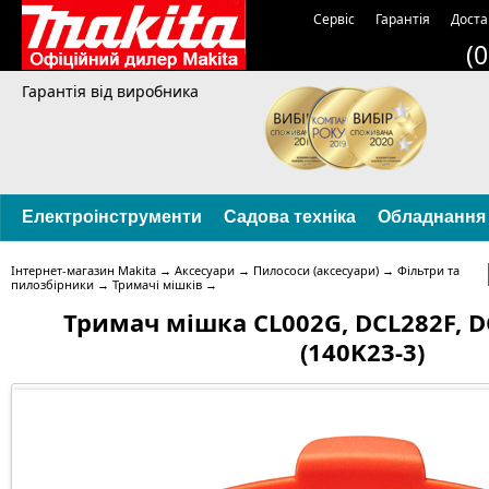
Сервіс
Гарантія
Доста
(
Гарантія від виробника
Електроінструменти
Садова техніка
Обладнання
Інтернет-магазин Makita
→
Аксесуари
→
Пилососи (аксесуари)
→
Фільтри та
пилозбірники
→
Тримачі мішків
→
Тримач мішка CL002G, DCL282F, D
(140K23-3)