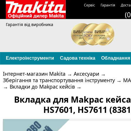
Сервіс
Гарантія
Доста
(
Гарантія від виробника
Електроінструменти
Садова техніка
Обладнання
Інтернет-магазин Makita
→
Аксесуари
→
Зберігання та транспортування інструменту
→
MA
→
Вкладки до Makpac кейсів
→
Вкладка для Makpac кейса
HS7601, HS7611 (8381