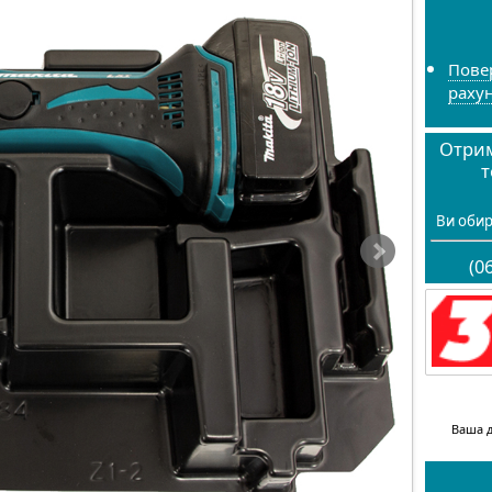
Пове
раху
Отрим
т
Ви обир
(0
Ваша д