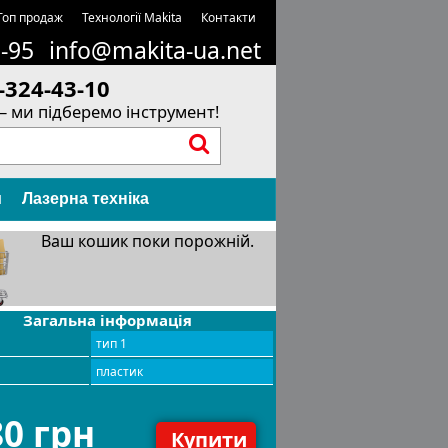
Топ продаж
Технології Makita
Контакти
1-95
info@makita-ua.net
-324-43-10
– ми підберемо інструмент!
и
Лазерна техніка
Ваш кошик поки порожній.
Загальна інформація
тип 1
л
пластик
80 грн
Купити