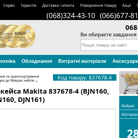
Сервіс
Гарантія
Доставка і оплата
Повернення товару
Акції
(068)324-43-10
(066)677-8
068
Ви обираєте завдання 
ехніка
Обладнання
Витратні матеріали
Аксесуар
ння та транспортування
Код товару: 837678-4
ки до Makpac кейсів
→
кейса Makita 837678-4 (BJN160,
N160, DJN161)
Makpac
Матеріа
2