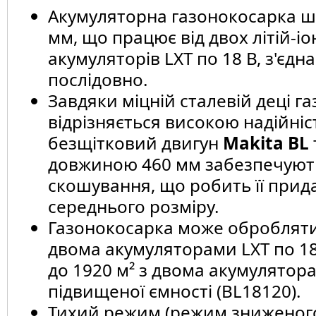
Акумуляторна газонокосарка 
мм, що працює від двох літій-і
акумуляторів LXT по 18 В, з'єдн
послідовно.
Завдяки міцній сталевій деці г
відрізняється високою надійніс
безщітковий двигун
Makita BL
довжиною 460 мм забезпечують
скошування, що робить її прид
середнього розміру.
Газонокосарка може обробляти 
двома акумуляторами LXT по 18
до 1920 м² з двома акумулятор
підвищеної ємності (BL18120).
Тихий режим (режим зниженог