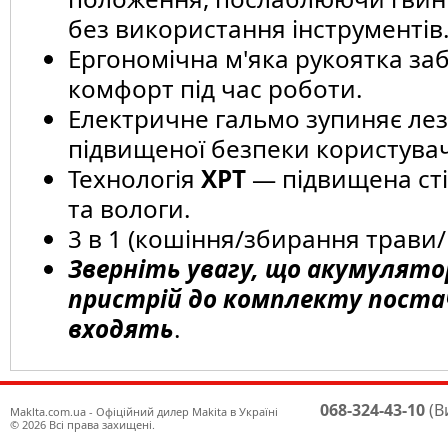
без використання інструментів
Ергономічна м'яка рукоятка за
комфорт під час роботи.
Електричне гальмо зупиняє лез
підвищеної безпеки користувач
Технологія
XPT
— підвищена сті
та вологи.
3 в 1 (кошіння/збирання трави
Зверніть увагу, що акумулято
пристрій до комплекту поста
входять
.
068-324-43-10
(В
Maklta.com.ua - Офіційний дилер Makita в Україні
© 2026 Всі права захищені.