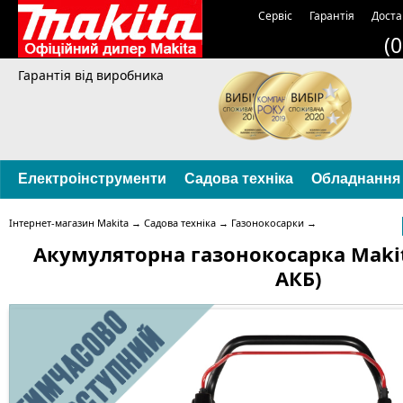
Сервіс
Гарантія
Доста
(
Гарантія від виробника
Електроінструменти
Садова техніка
Обладнання
Інтернет-магазин Makita
→
Садова техніка
→
Газонокосарки
→
Акумуляторна газонокосарка Makit
АКБ)