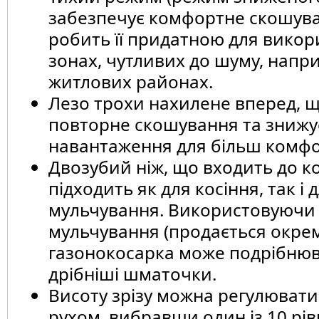
забезпечує комфортне скошув
робить її придатною для викор
зонах, чутливих до шуму, напри
житлових районах.
Лезо трохи нахилене вперед, щ
повторне скошування та знижу
навантаження для більш комфо
Двозубий ніж, що входить до к
підходить як для косіння, так і 
мульчування. Використовуючи 
мульчування (продається окрем
газонокосарка може подрібнюв
дрібніші шматочки.
Висоту зрізу можна регулюват
рухом, вибравши один із 10 рівн