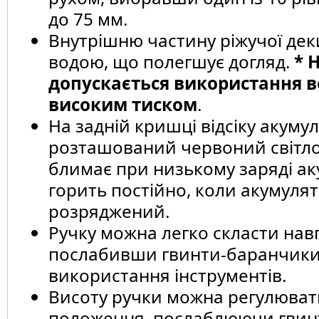
до 75 мм.
Внутрішню частину ріжучої де
водою, що полегшує догляд.
* 
допускається використання в
високим тиском
.
На задній кришці відсіку акуму
розташований червоний світлод
блимає при низькому заряді ак
горить постійно, коли акумуля
розряджений.
Ручку можна легко скласти навп
послабивши гвинти-баранчики
використання інструментів.
Висоту ручки можна регулюват
положення, послаблюючи гвин