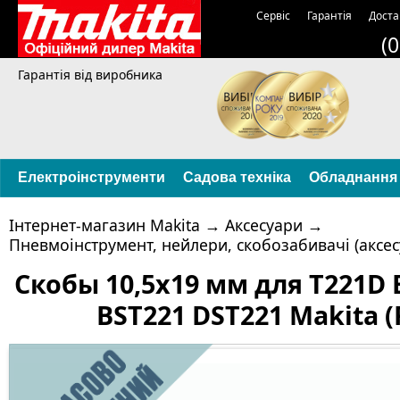
Сервіс
Гарантія
Доста
(
Гарантія від виробника
Електроінструменти
Садова техніка
Обладнання
Інтернет-магазин Makita
→
Аксесуари
→
Пневмоінструмент, нейлери, скобозабивачі (аксес
Скобы 10,5х19 мм для T221D 
BST221 DST221 Makita (