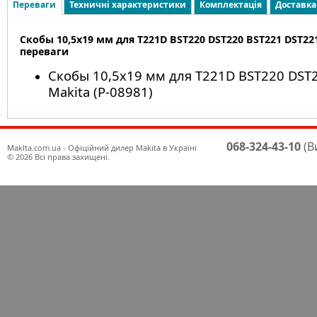
Переваги
Техничні характеристики
Комплектація
Доставка
Скобы 10,5х19 мм для T221D BST220 DST220 BST221 DST221
переваги
Скобы 10,5х19 мм для T221D BST220 DST
Makita (P-08981)
068-324-43-10
(В
Maklta.com.ua - Офіційний дилер Makita в Україні
© 2026 Всі права захищені.