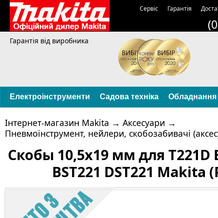
Сервіс
Гарантія
Доста
(
Гарантія від виробника
Електроінструменти
Садова техніка
Обладнання
Інтернет-магазин Makita
→
Аксесуари
→
Пневмоінструмент, нейлери, скобозабивачі (аксес
Скобы 10,5х19 мм для T221D 
BST221 DST221 Makita (