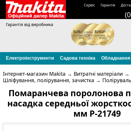
Сервіс
Гарантія
Доста
(
Гарантія від виробника
Електроінструменти
Садова техніка
Обладнання
Інтернет-магазин Makita
→
Витратні матеріали
→
Шліфування, полірування, зачистка
→
Поліруваль
Помаранчева поролонова п
насадка середньої жорсткос
мм P-21749