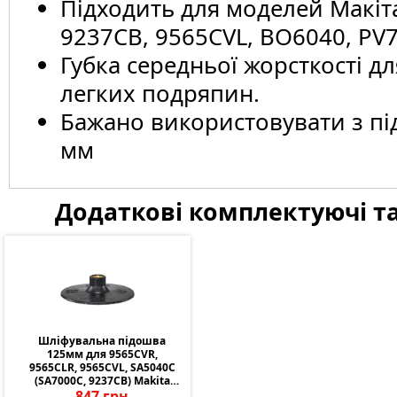
Підходить для моделей Макіт
9237CB, 9565CVL, BO6040, PV
Губка середньої жорсткості д
легких подряпин.
Бажано використовувати з п
мм
Додаткові комплектуючі та
Шліфувальна підошва
Шліфувальна підошва
125мм для 9565CVR,
125мм для 9565CVR,
9565CLR, 9565CVL, SA5040C
9565CLR, 9565CVL, SA5040C
(SA7000C, 9237CB) Makita
(SA7000C, 9237CB) Makita
(743060-6)
847 грн
(743060-6)
847 грн