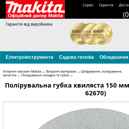
Сервіс
Гарантія
Доста
(
Гарантія від виробника
Електроінструменти
Садова техніка
Обладнання
Інтернет-магазин Makita
→
Витратні матеріали
→
Шліфування, полірування,
зачистка
→
Полірувальні насадки та губки
→
Полірувальна губка хвиляста 150 мм,
62670)