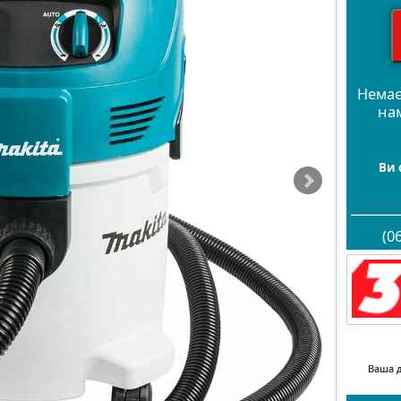
Немає
на
Ви 
(0
Ваша д