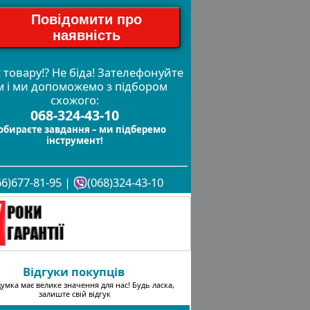
Повідомити про
наявність
 товару!? Не біда! Зателефонуйте
м і ми допоможемо з підбором
схожого:
068-324-43-10
обираєте завдання – ми підберемо
інструмент!
66)677-81-95 |
(068)324-43-10
Відгуки покупців
умка має велике значення для нас! Будь ласка,
залиште свій відгук