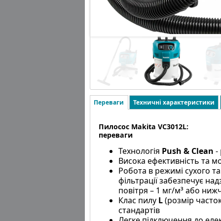
Переваги
Техничні характеристики
Пилосос Makita VC3012L:
переваги
Технологія
Push & Clean
-
Висока ефективність та м
Робота в режимі сухого т
фільтрації забезпечує на
повітря – 1 мг/м³ або нижч
Клас пилу
L
(розмір часток
стандартів
Легке підключення до елек