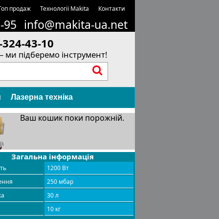
Топ продаж
Технології Makita
Контакти
1-95
info@makita-ua.net
-324-43-10
– ми підберемо інструмент!
и
Лазерна техніка
Ваш кошик поки порожній.
Загальна інформація
сть
1200 Вт
ення
250 мбар
ка
30 л
10 кг