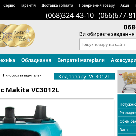
Сервіс
Гарантія
Доставка і оплата
Повернення товару
Акції
(068)324-43-10
(066)677-8
068
Ви обираєте завдання 
ехніка
Обладнання
Витратні матеріали
Аксесуар
→
Пилососи та підмітальні
Код товару: VC3012L
с Makita VC3012L
Потужні
Розрядж
Об'єм ба
Вага