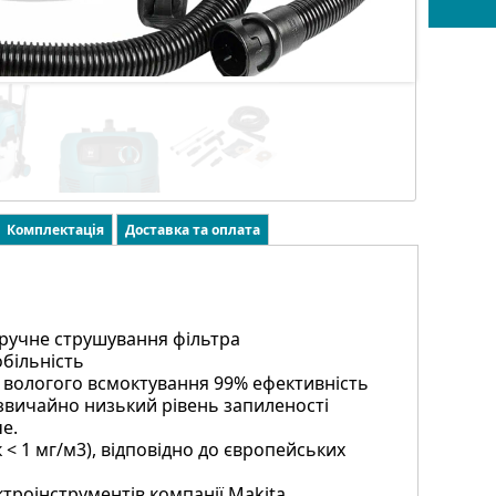
Комплектація
Доставка та оплата
 ручне струшування фільтра
обільність
а вологого всмоктування 99% ефективність
дзвичайно низький рівень запиленості
е.
 < 1 мг/м3), відповідно до європейських
троінструментів компанії Makita