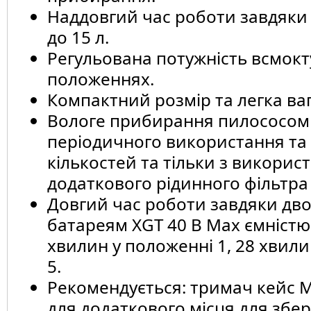
Наддовгий час роботи завдяки
до 15 л.
Регульована потужність всмокт
положеннях.
Компактний розмір та легка ваг
Вологе прибирання пилососом 
періодичного використання та
кількостей та тільки з викорис
додаткового рідинного фільтра 
Довгий час роботи завдяки дв
батареям XGT 40 В Max ємністю 
хвилин у положенні 1, 28 хвили
5.
Рекомендується: тримач кейс M
для додаткового місця для збер