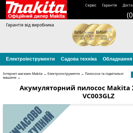
Сервіс
Гарантія
Доста
(
Гарантія від виробника
Електроінструменти
Садова техніка
Обладнання
Інтернет-магазин Makita
→
Електроінструменти
→
Пилососи та підмітальні
машини
→
Акумуляторний пилосос Makita 
VC003GLZ