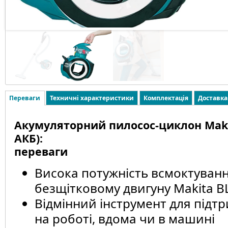
Переваги
Техничні характеристики
Комплектація
Доставка
Акумуляторний пилосос-циклон Maki
АКБ):
переваги
Висока потужність всмоктуван
безщітковому двигуну Makita B
Відмінний інструмент для підт
на роботі, вдома чи в машині