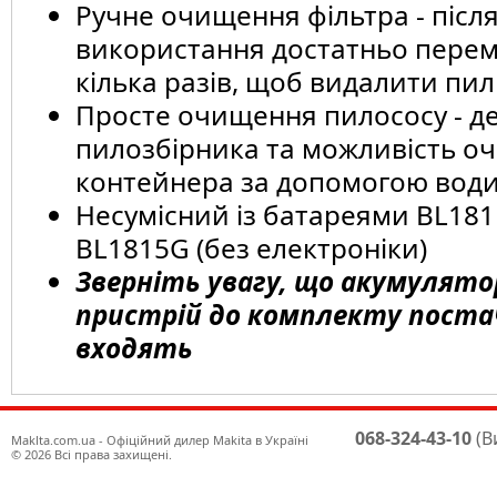
Ручне очищення фільтра - післ
використання достатньо перем
кілька разів, щоб видалити пил 
Просте очищення пилососу - д
пилозбірника та можливість о
контейнера за допомогою вод
Несумісний із батареями BL181
BL1815G (без електроніки)
Зверніть увагу, що акумулято
пристрій до комплекту поста
входять
068-324-43-10
(В
Maklta.com.ua - Офіційний дилер Makita в Україні
© 2026 Всі права захищені.