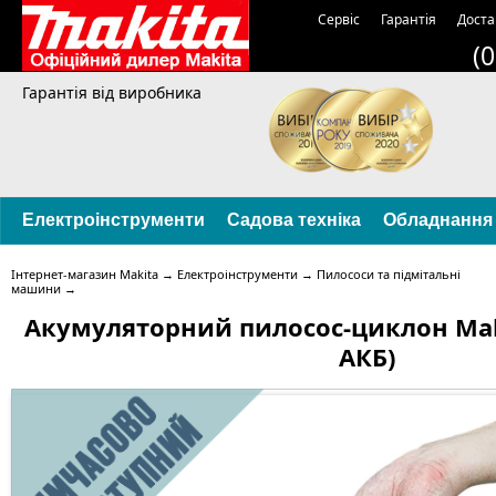
Сервіс
Гарантія
Доста
(
Гарантія від виробника
Електроінструменти
Садова техніка
Обладнання
Інтернет-магазин Makita
→
Електроінструменти
→
Пилососи та підмітальні
машини
→
Акумуляторний пилосос-циклон Maki
АКБ)