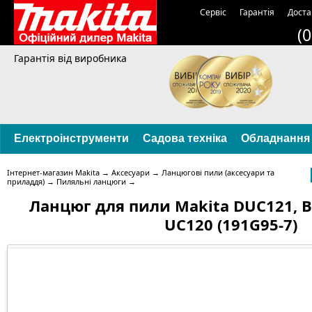
Сервіс
Гарантія
Доста
(
Гарантія від виробника
Електроінструменти
Садова техніка
Обладнання
Інтернет-магазин Makita
→
Аксесуари
→
Ланцюгові пили (аксесуари та
приладдя)
→
Пиляльні ланцюги
→
Ланцюг для пили Makita DUC121, B
UC120 (191G95-7)