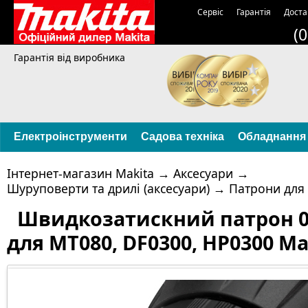
Сервіс
Гарантія
Доста
(
Гарантія від виробника
Електроінструменти
Садова техніка
Обладнання
Інтернет-магазин Makita
→
Аксесуари
→
Шуруповерти та дрилі (аксесуари)
→
Патрони для
Швидкозатискний патрон 0.
для MT080, DF0300, HP0300 Mak