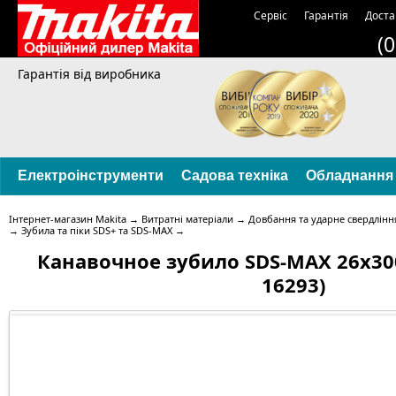
Сервіс
Гарантія
Доста
(
Гарантія від виробника
Електроінструменти
Садова техніка
Обладнання
Інтернет-магазин Makita
→
Витратні матеріали
→
Довбання та ударне свердлінн
→
Зубила та піки SDS+ та SDS-MAX
→
Канавочное зубило SDS-MAX 26х300
16293)