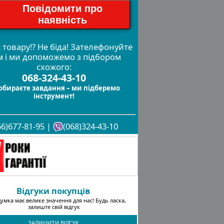
Повідомити про
наявність
 товару!? Не біда! Зателефонуйте
м і ми допоможемо з підбором
схожого:
068-324-43-10
обираєте завдання – ми підберемо
інструмент!
66)677-81-95 |
(068)324-43-10
Відгуки покупців
умка має велике значення для нас! Будь ласка,
залиште свій відгук
ЗАЛИШИТИ ВІДГУК