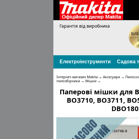
Гарантія від виробника
Електроінструменти
Садова т
Інтернет-магазин Makita
→
Аксесуари
→
Пилосос
пилозбірники
→
Мішки
→
Паперові мішки для B
BO3710, BO3711, BO
DBO180 