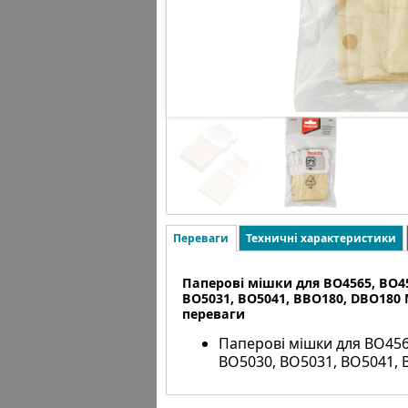
Переваги
Техничні характеристики
Паперові мішки для BO4565, BO45
BO5031, BO5041, BBO180, DBO180 M
переваги
Паперові мішки для BO456
BO5030, BO5031, BO5041, 