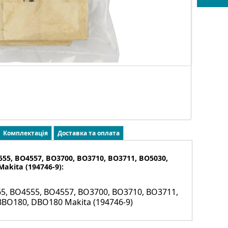
Комплектація
Доставка та оплата
55, BO4557, BO3700, BO3710, BO3711, BO5030,
akita (194746-9):
5, BO4555, BO4557, BO3700, BO3710, BO3711,
BBO180, DBO180 Makita (194746-9)