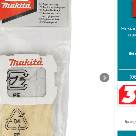
Немає
на
Ви 
(0
Ваша д