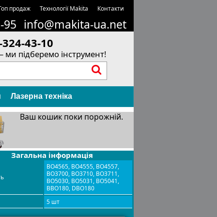
Топ продаж
Технології Makita
Контакти
1-95
info@makita-ua.net
-324-43-10
– ми підберемо інструмент!
и
Лазерна техніка
Ваш кошик поки порожній.
Загальна інформація
BO4565, BO4555, BO4557,
BO3700, BO3710, BO3711,
ть
BO5030, BO5031, BO5041,
BBO180, DBO180
5 шт