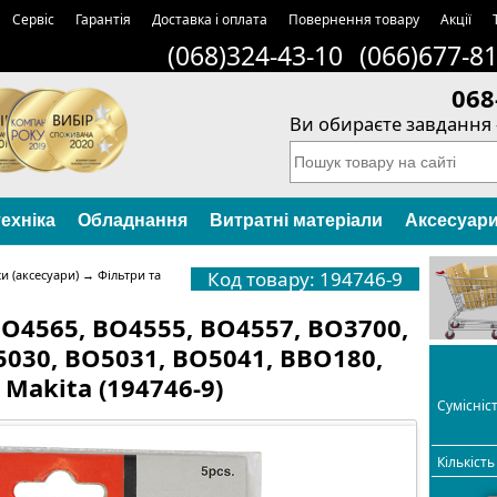
Сервіс
Гарантія
Доставка і оплата
Повернення товару
Акції
(068)324-43-10
(066)677-8
068
Ви обираєте завдання 
ехніка
Обладнання
Витратні матеріали
Аксесуар
и (аксесуари)
→
Фільтри та
Код товару: 194746-9
O4565, BO4555, BO4557, BO3700,
5030, BO5031, BO5041, BBO180,
Makita (194746-9)
Сумісніс
Кількість