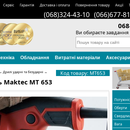
Сервіс
Гарантія
Доставка і оплата
Повернення товару
Акції
(068)324-43-10
(066)677-8
068
Ви обираєте завдання 
ехніка
Обладнання
Витратні матеріали
Аксесуар
→
Дрилі ударні та безударні
→
Код товару: MT653
 Maktec MT 653
Потужні
Оберти
Свердли
Вага