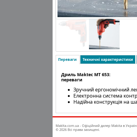
Переваги
Техничні характеристики
Дриль Maktec MT 653:
переваги
Зручний ергономічний ле
Електронна система конт
Надійна конструкція на 
Maklta.com.ua - Офіційний дилер Makita в Україн
© 2026 Всі права захищені.