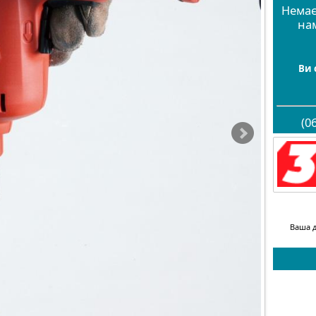
Немає
на
Ви 
(0
Ваша д