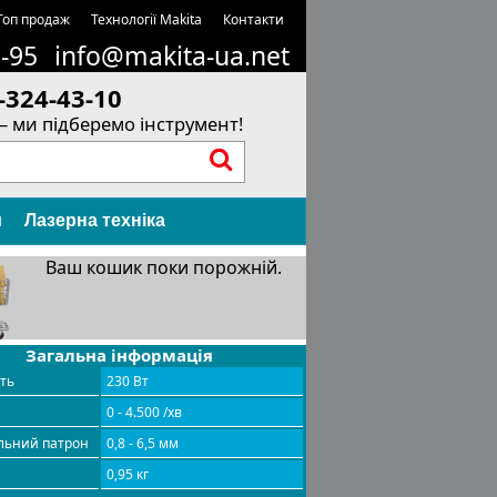
Топ продаж
Технології Makita
Контакти
1-95
info@makita-ua.net
-324-43-10
– ми підберемо інструмент!
и
Лазерна техніка
Ваш кошик поки порожній.
Загальна інформація
сть
230 Вт
0 - 4.500 /хв
льний патрон
0,8 - 6,5 мм
0,95 кг