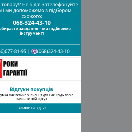
 товару!? Не біда! Зателефонуйте
м і ми допоможемо з підбором
схожого:
068-324-43-10
обираєте завдання – ми підберемо
інструмент!
66)677-81-95 |
(068)324-43-10
Відгуки покупців
умка має велике значення для нас! Будь ласка,
залиште свій відгук
ЗАЛИШИТИ ВІДГУК