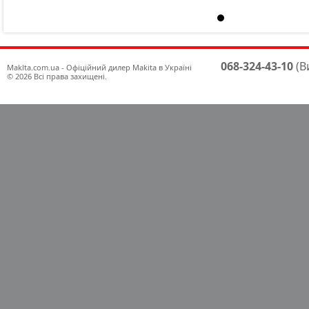
068-324-43-10
(В
Maklta.com.ua - Офіційний дилер Makita в Україні
© 2026 Всі права захищені.