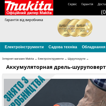
Сервіс
Гарантія
Доста
(
Гарантія від виробника
Електроінструменти
Садова техніка
Обладнання
Інтернет-магазин Makita
→
Електроінструменти
→
Шурупокрути
→
Аккумуляторная дрель-шуруповерт 