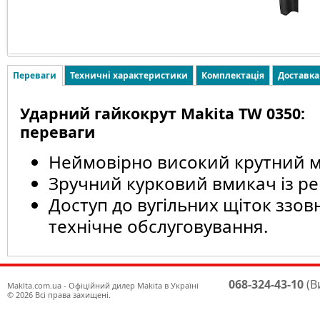
Переваги
Техничні характеристики
Комплектація
Доставка
Ударний гайкокрут Makita TW 0350:
переваги
Неймовірно високий крутний м
Зручний курковий вмикач із р
Доступ до вугільних щіток ззов
технічне обслуговування.
068-324-43-10
(В
Maklta.com.ua - Офіційний дилер Makita в Україні
© 2026 Всі права захищені.