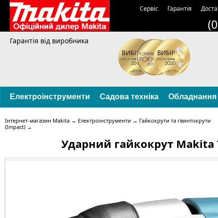
Сервіс
Гарантія
Доста
(
Гарантія від виробника
Електроінструменти
Садова техніка
Обладнання
Інтернет-магазин Makita
→
Електроінструменти
→
Гайкокрути та гвинтокрути
(Impact)
→
Ударний гайкокрут Makita 