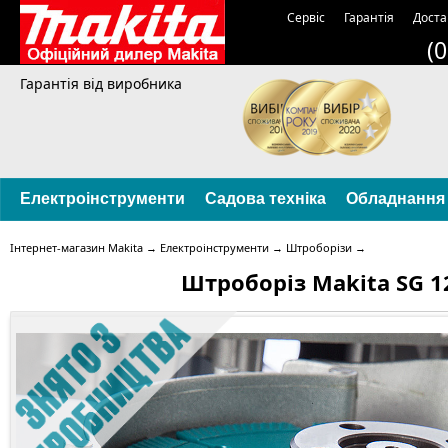
Сервіс
Гарантія
Доста
(
Гарантія від виробника
Електроінструменти
Садова техніка
Обладнання
Інтернет-магазин Makita
→
Електроінструменти
→
Штроборізи
→
Штроборіз Makita SG 1