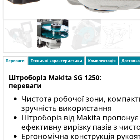
Переваги
Техничні характеристики
Комплектація
Доставка
Штроборіз Makita SG 1250:
переваги
Чистота робочої зони, компактн
зручність використання
Штроборіз від Makita пропонує
ефективну вирізку пазів з чис
Ергономічна конструкція рукоя