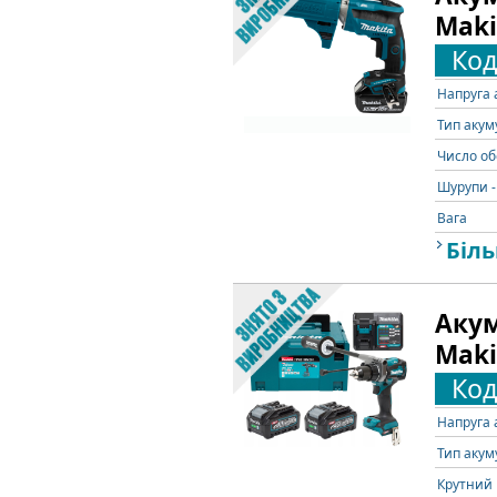
Maki
Код
Напруга 
Тип акум
Число об
Шурупи -
Вага
Біль
Акум
Maki
Код
Напруга 
Тип акум
Крутний 