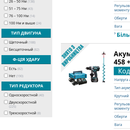
26 – 50 Нм
(138)
Регульов
51 – 75 Нм
(43)
моменту 
76 – 100 Нм
(14)
Оберти
100 Нм и выше
(24)
Вага
ТИП ДВИГУНА
Біль
Щеточный
(188)
Беcщеточный
(82)
Акум
Ф-ЦІЯ УДАРУ
458 
Есть
Код
(82)
Нет
(190)
Напруга 
ТИП РЕДУКТОРА
Тип акум
Односкоростной
(40)
Крутний 
Двухскоростной
Регульов
(225)
моменту 
Трехскоростной
(8)
Оберти
Вага