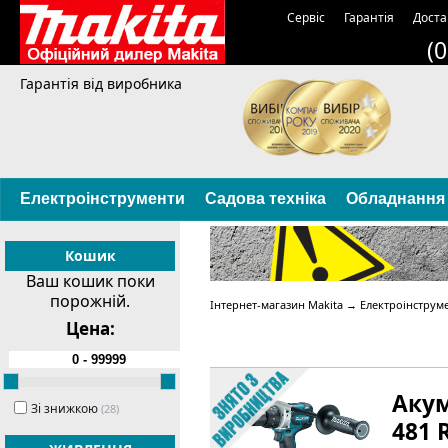
Сервіс
Гарантія
Доста
(
Гарантія від виробника
Електроінструменти
Садова техніка
Обладнання
Кошик
Ваш кошик поки
порожній.
Інтернет-магазин Makita
→
Електроінструм
Цена:
Акум
Зі знижкою
(28)
481 