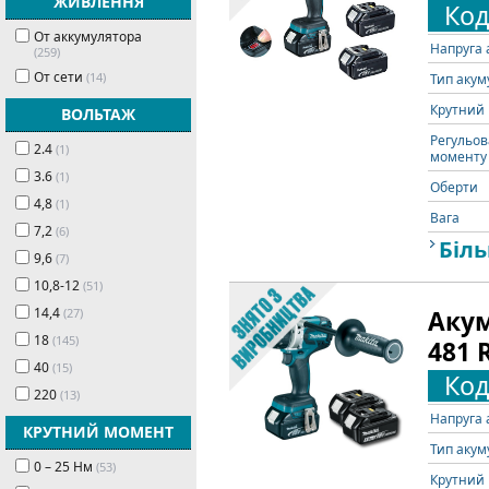
ЖИВЛЕННЯ
Код
От аккумулятора
Напруга 
(259)
От сети
(14)
Тип акум
Крутний 
ВОЛЬТАЖ
Регульов
2.4
(1)
моменту 
3.6
(1)
Оберти
4,8
(1)
Вага
7,2
(6)
Біль
9,6
(7)
10,8-12
(51)
14,4
(27)
Акум
18
(145)
481 
40
(15)
Код
220
(13)
Напруга 
КРУТНИЙ МОМЕНТ
Тип акум
0 – 25 Нм
(53)
Крутний 