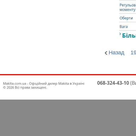
Регульов
моменту 
Оберти
Вага
Біль
Назад
1
068-324-43-10
(В
Maklta.com.ua - Офіційний дилер Makita в Україні
© 2026 Всі права захищені.