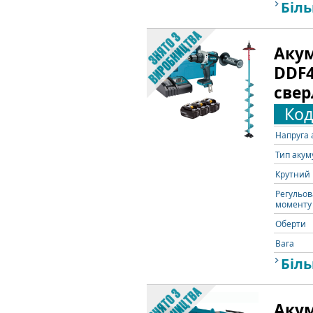
Біль
Акум
DDF4
свер
Код
Напруга 
Тип акум
Крутний 
Регульов
моменту 
Оберти
Вага
Біль
Акум