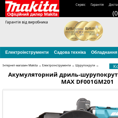
Сервіс
Гарантія
Доста
(
Гарантія від виробника
Електроінструменти
Садова техніка
Обладнання
Інтернет-магазин Makita
→
Електроінструменти
→
Шурупокрути
→
К
Акумуляторний дриль-шурупокрут 
MAX DF001GM201