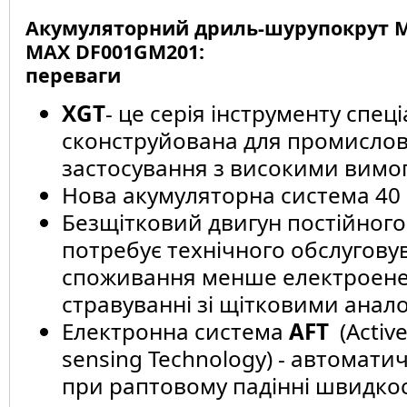
Акумуляторний дриль-шурупокрут Ma
MAX DF001GM201:
переваги
XGT
- це серія інструменту спец
сконструйована для промисло
застосування з високими вимо
Нова акумуляторна система 40
Безщітковий двигун постійного 
потребує технічного обслугову
споживання менше електроенер
стравуванні зі щітковими анал
Електронна система
AFT
(Activ
sensing Technology) - автомат
при раптовому падінні швидкос