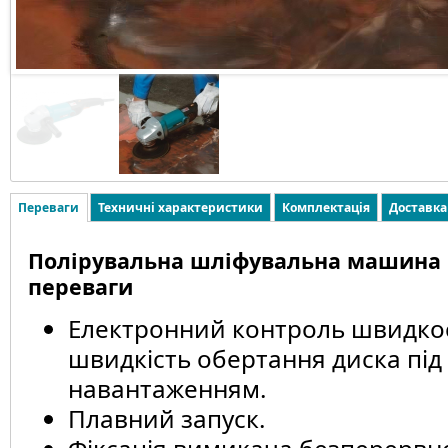
Переваги
Техничні характеристики
Комплектація
Доставка
Полірувальна шліфувальна машина M
переваги
Електронний контроль швидкос
швидкість обертання диска під
навантаженням.
Плавний запуск.