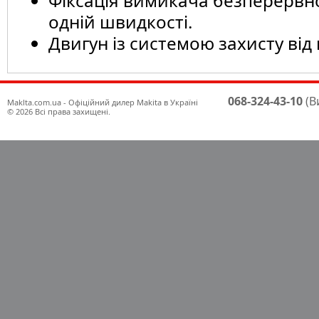
Фіксація вимикача безперервно
одній швидкості.
Двигун із системою захисту від
068-324-43-10
(В
Maklta.com.ua - Офіційний дилер Makita в Україні
© 2026 Всі права захищені.