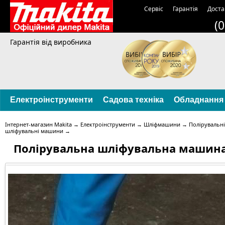
Сервіс
Гарантія
Доста
(
Гарантія від виробника
Електроінструменти
Садова техніка
Обладнання
Інтернет-магазин Makita
→
Електроінструменти
→
Шліфмашини
→
Полірувальні
шліфувальні машини
→
Полірувальна шліфувальна машина