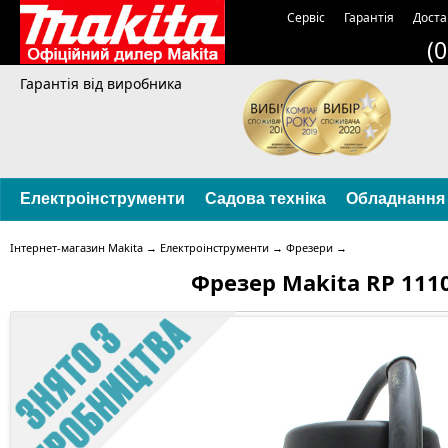
Сервіс
Гарантія
Доста
(
Гарантія від виробника
Електроінструменти
Садова техніка
Обладнання
Інтернет-магазин Makita
→
Електроінструменти
→
Фрезери
→
Фрезер Makita RP 111