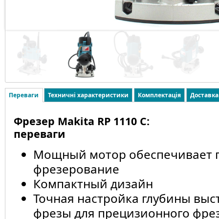
Переваги
Техничні характеристики
Комплектація
Доставка
Фрезер Makita RP 1110 C:
переваги
Мощный мотор обеспечивает 
фрезерование
Компактный дизайн
Точная настройка глубины выс
фрезы для прецизионного фре