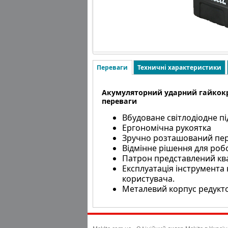
Переваги
Техничні характеристики
Акумуляторний ударний гайкок
переваги
Вбудоване світлодіодне п
Ергономічна рукоятка
Зручно розташований пе
Відмінне рішення для роб
Патрон представлений ква
Експлуатація інструмента 
користувача.
Металевий корпус редукт