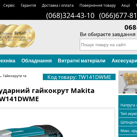
Сервіс
Гарантія
Доставка і оплата
Повернення товару
Акції
(068)324-43-10
(066)677-8
068
Ви обираєте завдання 
ехніка
Обладнання
Витратні матеріали
Аксесуар
→
Гайкокрути та
Код товару: TW141DWME
ударний гайкокрут Makita
TW141DWME
Напруга 
Тип акум
Шпіндел
Макс. к