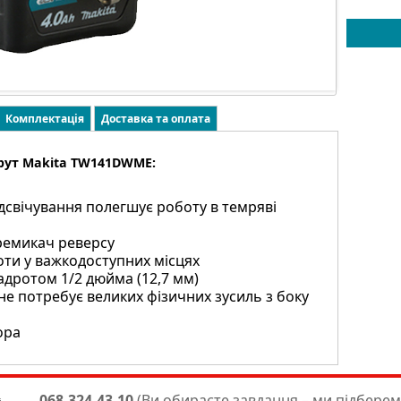
Комплектація
Доставка та оплата
рут Makita TW141DWME:
ідсвічування полегшує роботу в темряві
ремикач реверсу
оти у важкодоступних місцях
дротом 1/2 дюйма (12,7 мм)
не потребує великих фізичних зусиль з боку
ора
068-324-43-10
(Ви обираєте завдання – ми підберем