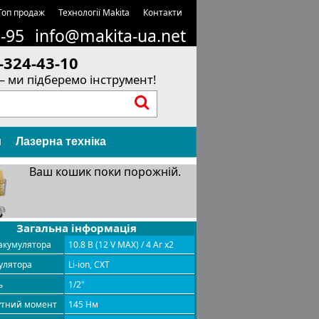
Топ продаж
Технології Makita
Контакти
1-95
info@makita-ua.net
-324-43-10
– ми підберемо інструмент!
и
Лазерна техніка
Ваш кошик поки порожній.
Загальна інформація
акумулятора
10.8 В (12 V MAX) / 4 Аг х2
улятора
Li-ion, CXT
ь
1/2"
рутний момент
145 Нм