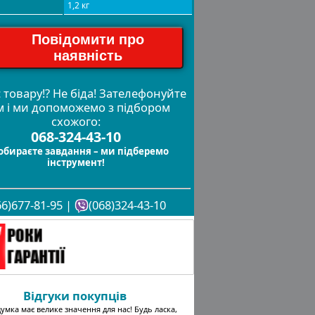
1,2 кг
Повідомити про
наявність
 товару!? Не біда! Зателефонуйте
м і ми допоможемо з підбором
схожого:
068-324-43-10
обираєте завдання – ми підберемо
інструмент!
66)677-81-95 |
(068)324-43-10
Відгуки покупців
умка має велике значення для нас! Будь ласка,