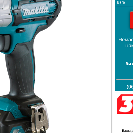
Вага
Немає
на
Ви 
(0
Ваша д