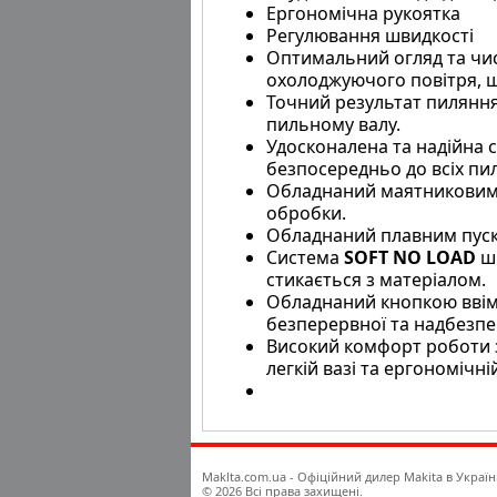
Ергономічна рукоятка
Регулювання швидкості
Оптимальний огляд та чис
охолоджуючого повітря, щ
Точний результат пиляння
пильному валу.
Удосконалена та надійна 
безпосередньо до всіх пил
Обладнаний маятниковими
обробки.
Обладнаний плавним пуском
Система
SOFT NO LOAD
шв
стикається з матеріалом.
Обладнаний кнопкою ввім
безперервної та надбезпе
Високий комфорт роботи 
легкій вазі та ергономічні
Maklta.com.ua - Офіційний дилер Makita в Україн
© 2026 Всі права захищені.