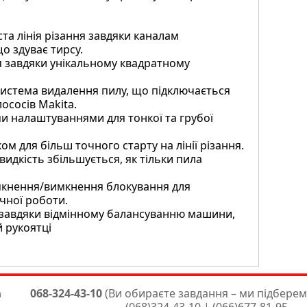
та лінія різання завдяки каналам
о здуває тирсу.
 завдяки унікальному квадратному
система видалення пилу, що підключається
ососів Makita.
 налаштуваннями для тонкої та грубої
 для більш точного старту на лінії різання.
идкість збільшується, як тільки пила
кнення/вимкнення блокування для
чної роботи.
завдяки відмінному балансуванню машини,
й рукоятці
068-324-43-10
(Ви обираєте завдання – ми підберем
і