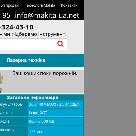
Топ продаж
Технології Makita
Контакти
1-95
info@makita-ua.net
-324-43-10
– ми підберемо інструмент!
и
Лазерна техніка
Ваш кошик поки порожній.
Загальна інформація
акумулятора
36 В (40 V MAX) / 2,5 Аг х2шт
улятора
Li-ion, XGT
 ходів
800 - 3,500 /хв
 розпилу
135 мм