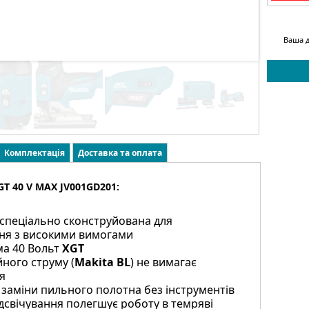
Ваша д
Комплектація
Доставка та оплата
T 40 V MAX JV001GD201:
у спеціально сконструйована для
ня з високими вимогами
ма 40 Вольт
XGT
ного струму (
Makita BL
) не вимагає
я
 заміни пильного полотна без інструментів
ідсвічування полегшує роботу в темряві