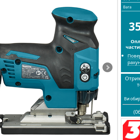
Вага
3
Опл
част
Пове
раху
Отрим
т
Ви обир
(0