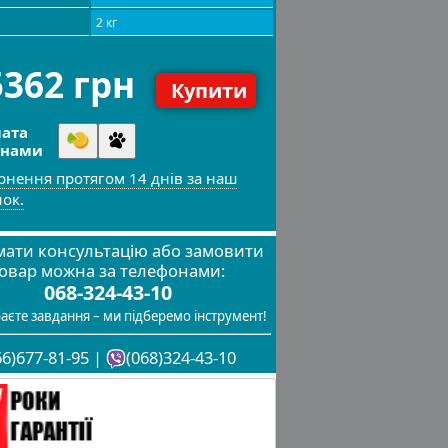
2 кг
5362 грн
Купити
ата
инами
рнення протягом 14 днів за наш
нок.
ати консультацію або замовити
овар можна за телефонами:
068-324-43-10
аєте завдання – ми підберемо інструмент!
66)677-81-95 |
(068)324-43-10