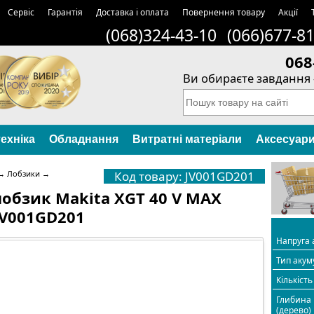
Сервіс
Гарантія
Доставка і оплата
Повернення товару
Акції
(068)324-43-10
(066)677-8
068
Ви обираєте завдання 
ехніка
Обладнання
Витратні матеріали
Аксесуар
→
Лобзики
→
Код товару: JV001GD201
обзик Makita XGT 40 V MAX
JV001GD201
Напруга 
Тип акум
Кількість
Глибина
(дерево)