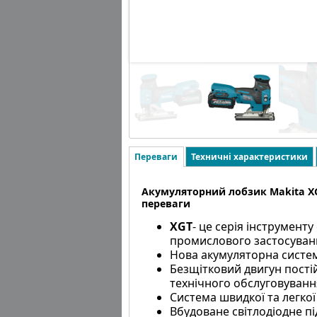
Переваги
Техничні характеристики
Акумуляторний лобзик Makita XG
переваги
XGT
- це серія інструмент
промислового застосуван
Нова акумуляторна систе
Безщітковий двигун постій
технічного обслуговуванн
Система швидкої та легкої
Вбудоване світлодіодне п