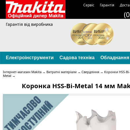
Сервіс
Гарантія
Доста
(
Гарантія від виробника
Електроінструменти
Садова техніка
Обладнання
Інтернет-магазин Makita
→
Витратні матеріали
→
Свердління
→
Коронки HSS-Bi-
Metal
→
Коронка HSS-Bi-Metal 14 мм Maki