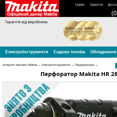
Сервіс
Гарантія
Доста
(
Гарантія від виробника
Електроінструменти
Садова техніка
Обладнання
Інтернет-магазин Makita
→
Електроінструменти
→
Перфоратори
→
Перфоратор Makita HR 28