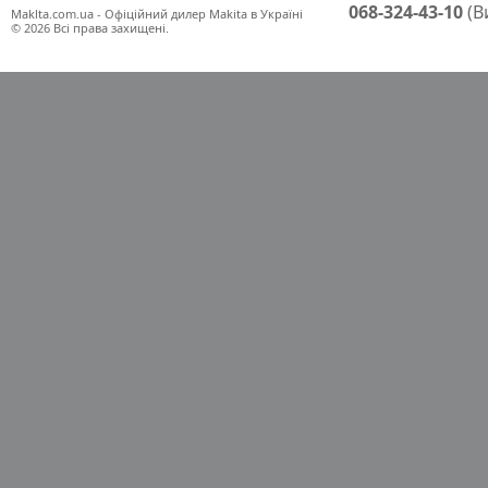
068-324-43-10
(В
Maklta.com.ua - Офіційний дилер Makita в Україні
© 2026 Всі права захищені.