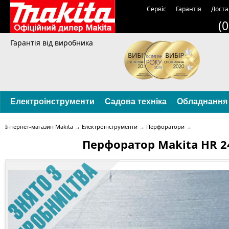
Сервіс
Гарантія
Доста
(
Гарантія від виробника
Електроінструменти
Садова техніка
Обладнання
Інтернет-магазин Makita
→
Електроінструменти
→
Перфоратори
→
Перфоратор Makita HR 2