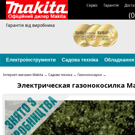
Сервіс
Гарантія
Доста
(
Гарантія від виробника
Електроінструменти
Садова техніка
Обладнання
Інтернет-магазин Makita
→
Садова техніка
→
Газонокосарки
→
Электрическая газонокосилка Ma