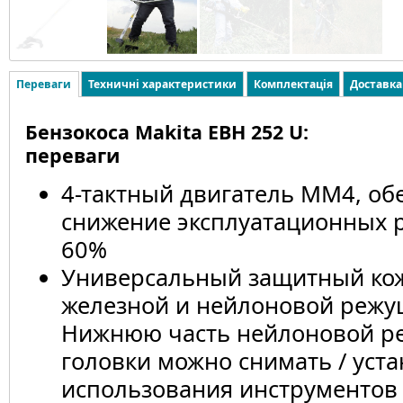
Переваги
Техничні характеристики
Комплектація
Доставка
Бензокоса Makita EBH 252 U:
переваги
4-тактный двигатель MM4, об
снижение эксплуатационных р
60%
Универсальный защитный кож
железной и нейлоновой режу
Нижнюю часть нейлоновой р
головки можно снимать / уста
использования инструментов