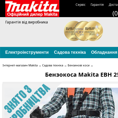
Сервіс
Гарантія
Доста
(
Гарантія від виробника
Електроінструменти
Садова техніка
Обладнання
Інтернет-магазин Makita
→
Садова техніка
→
Бензинові коси
→
Бензокоса Makita EBH 2