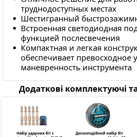
труднодоступных местах
Шестигранный быстрозажим
Встроенная светодиодная под
функцией послесвечения
Компактная и легкая констру
обеспечивает превосходное 
маневренность инструмента
Додаткові комплектуючі та
Набір ударних біт с
Дископодібний набір біт