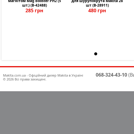
магнітом Mag booster PH2 (5
для шурупокрута Makita 28
шт.) (B-42488)
шт (B-28911)
285 грн
480 грн
068-324-43-10
(В
Maklta.com.ua - Офіційний дилер Makita в Україні
© 2026 Всі права захищені.