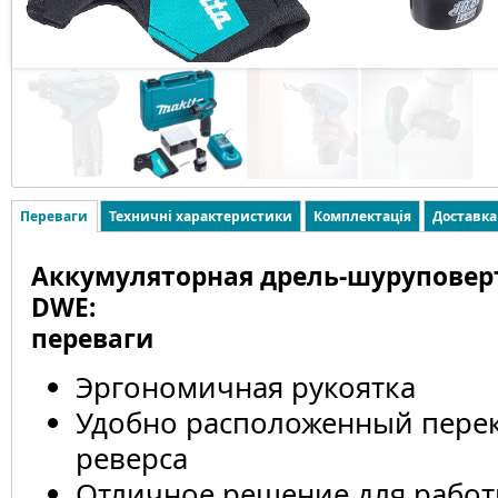
Переваги
Техничні характеристики
Комплектація
Доставка
Аккумуляторная дрель-шуруповерт
DWE:
переваги
Эргономичная рукоятка
Удобно расположенный пере
реверса
Отличное решение для работ