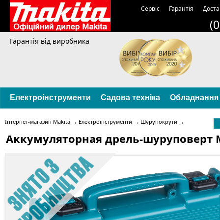
Сервіс
Гарантія
Доста
(
Гарантія від виробника
Електроінструменти
Садова техніка
Обладнання
Інтернет-магазин Makita
→
Електроінструменти
→
Шурупокрути
→
Аккумуляторная дрель-шуруповерт M