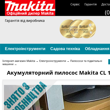
Сервіс
Гарантія
Доста
(
Гарантія від виробника
Електроінструменти
Садова техніка
Обладнання
Інтернет-магазин Makita
→
Електроінструменти
→
Пилососи та підмітальні
машини
→
Акумуляторний пилосос Makita CL 1