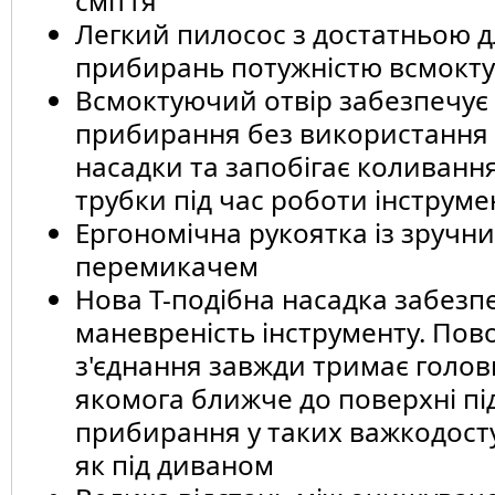
сміття
Легкий пилосос з достатньою 
прибирань потужністю всмокт
Всмоктуючий отвір забезпечує 
прибирання без використання 
насадки та запобігає коливанн
трубки під час роботи інструме
Ергономічна рукоятка із зручн
перемикачем
Нова Т-подібна насадка забезп
маневреність інструменту. Пов
з'єднання завжди тримає голов
якомога ближче до поверхні під
прибирання у таких важкодосту
як під диваном