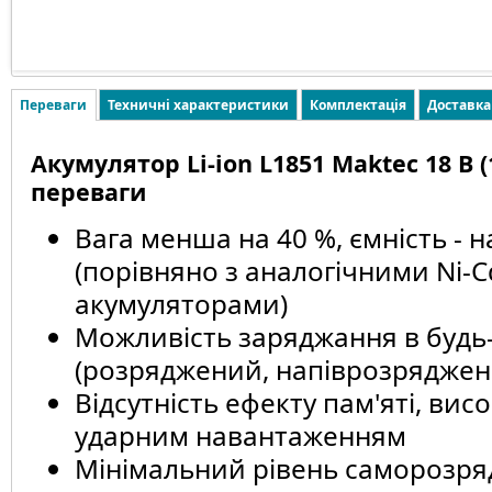
Переваги
Техничні характеристики
Комплектація
Доставка
Акумулятор Li-ion L1851 Maktec 18 В (
переваги
Вага менша на 40 %, ємність - 
(порівняно з аналогічними Ni-C
акумуляторами)
Можливість заряджання в будь-
(розряджений, напіврозряджени
Відсутність ефекту пам'яті, вис
ударним навантаженням
Мінімальний рівень саморозряд