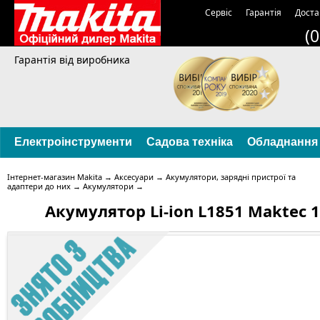
Сервіс
Гарантія
Доста
(
Гарантія від виробника
Електроінструменти
Садова техніка
Обладнання
Інтернет-магазин Makita
→
Аксесуари
→
Акумулятори, зарядні пристрої та
адаптери до них
→
Акумулятори
→
Акумулятор Li-ion L1851 Maktec 1