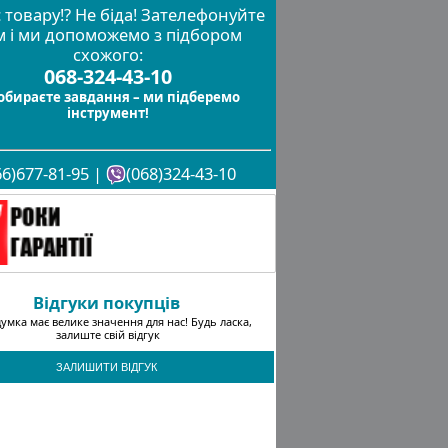
 товару!? Не біда! Зателефонуйте
м і ми допоможемо з підбором
схожого:
068-324-43-10
обираєте завдання – ми підберемо
інструмент!
66)677-81-95 |
(068)324-43-10
Відгуки покупців
умка має велике значення для нас! Будь ласка,
залиште свій відгук
ЗАЛИШИТИ ВІДГУК