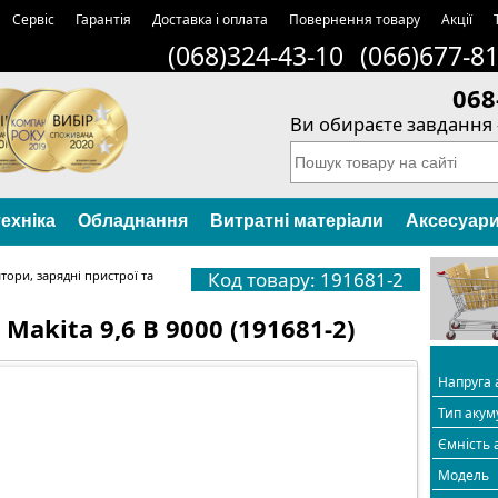
Сервіс
Гарантія
Доставка і оплата
Повернення товару
Акції
(068)324-43-10
(066)677-8
068
Ви обираєте завдання 
ехніка
Обладнання
Витратні матеріали
Аксесуар
тори, зарядні пристрої та
Код товару: 191681-2
Makita 9,6 В 9000 (191681-2)
Напруга 
Тип акум
Ємність 
Модель