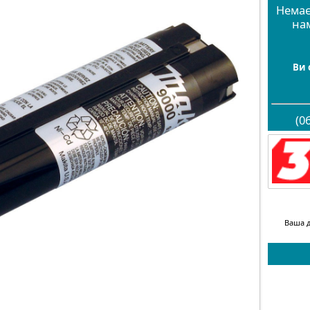
Немає
на
Ви 
(0
Ваша д