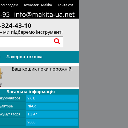
Топ продаж
Технології Makita
Контакти
1-95
info@makita-ua.net
-324-43-10
– ми підберемо інструмент!
и
Лазерна техніка
Ваш кошик поки порожній.
Загальна інформація
акумулятора
9,6 В
улятора
Ni-Cd
акумулятора
1,3 Аг
9000