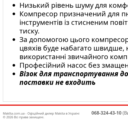
Низький рівень шуму для комф
Компресор призначений для п
інструментів із стисненим пові
тиску.
За допомогою цього компресо
цвяхів буде набагато швидше, 
використанні звичайного ком
Професійний насос без змаще
Візок для транспортування д
поставки не входить
068-324-43-10
(В
Maklta.com.ua - Офіційний дилер Makita в Україні
© 2026 Всі права захищені.