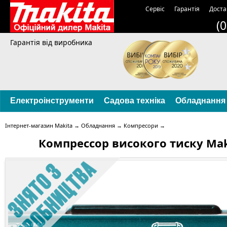
Сервіс
Гарантія
Доста
(
Гарантія від виробника
Електроінструменти
Садова техніка
Обладнання
Інтернет-магазин Makita
→
Обладнання
→
Компресори
→
Компрессор високого тиску Mak