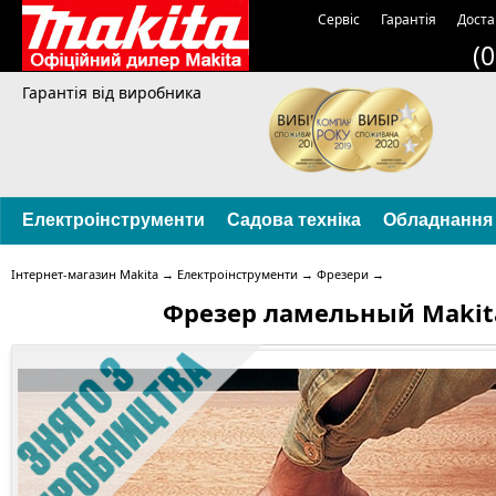
Сервіс
Гарантія
Доста
(
Гарантія від виробника
Електроінструменти
Садова техніка
Обладнання
Інтернет-магазин Makita
→
Електроінструменти
→
Фрезери
→
Фрезер ламельный Makit