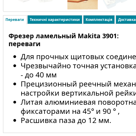
Переваги
Техничні характеристики
Комплектація
Доставка
Фрезер ламельный Makita 3901:
переваги
Для прочных щитовых соедине
Чрезвычайно точная установка
- до 40 мм
Прецизионный реечный механ
настройки вертикальной рейки
Литая алюминиевая поворотна
фиксаторами на 45° и 90 ° ,
Расшивка паза до 12 мм.