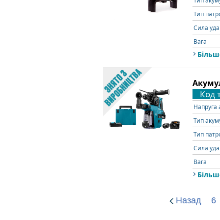
Тип акум
Тип патр
Сила уда
Вага
Більш
Акумул
Код 
Напруга 
Тип акум
Тип патр
Сила уда
Вага
Більш
Назад
6