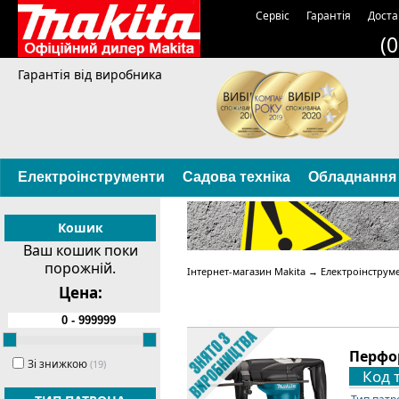
Сервіс
Гарантія
Доста
(
Гарантія від виробника
Електроінструменти
Садова техніка
Обладнання
Кошик
Ваш кошик поки
порожній.
Інтернет-магазин Makita
→
Електроінструм
Цена:
Перфор
Зі знижкою
(19)
Код 