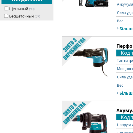
Аккумул
Щеточный
(90)
Сила уда
Беcщеточный
(37)
Вес
Більш
Перфор
Код 
Тип патр
Мощнос
Сила уда
Вес
Більш
Акумул
Код 
Напруга 