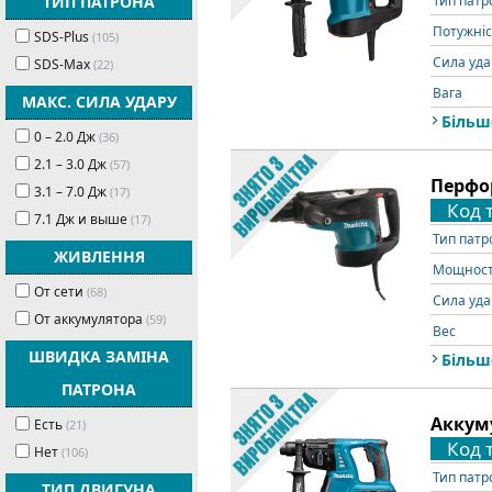
ТИП ПАТРОНА
Тип патр
Потужніс
SDS-Plus
(105)
Сила уда
SDS-Max
(22)
Вага
МАКС. СИЛА УДАРУ
Більш
0 – 2.0 Дж
(36)
2.1 – 3.0 Дж
(57)
Перфор
3.1 – 7.0 Дж
(17)
Код 
7.1 Дж и выше
(17)
Тип патр
ЖИВЛЕННЯ
Мощнос
От сети
(68)
Сила уда
От аккумулятора
(59)
Вес
ШВИДКА ЗАМІНА
Більш
ПАТРОНА
Аккум
Есть
(21)
Код 
Нет
(106)
Тип патр
ТИП ДВИГУНА