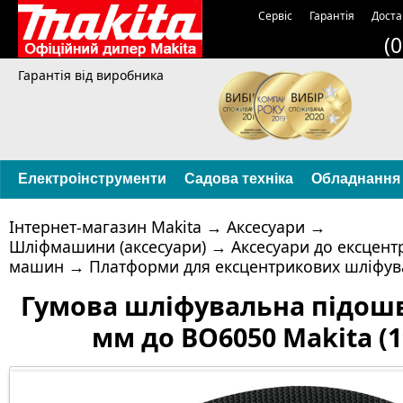
Сервіс
Гарантія
Доста
(
Гарантія від виробника
Електроінструменти
Садова техніка
Обладнання
Інтернет-магазин Makita
→
Аксесуари
→
Шліфмашини (аксесуари)
→
Аксесуари до ексцен
машин
→
Платформи для ексцентрикових шліфу
Гумова шліфувальна підошв
мм до BO6050 Makita (1