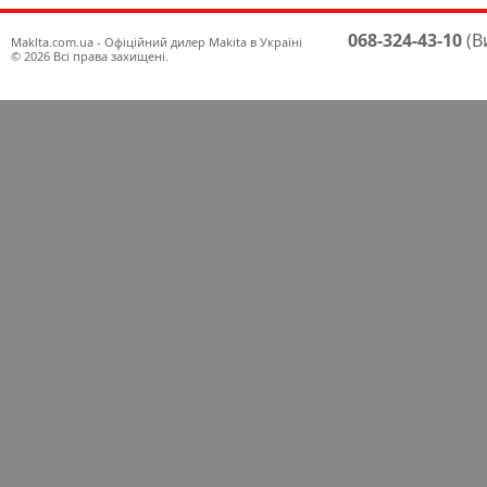
068-324-43-10
(В
Maklta.com.ua - Офіційний дилер Makita в Україні
© 2026 Всі права захищені.