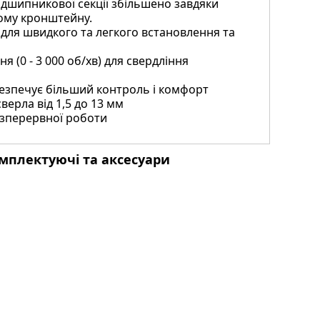
ідшипникової секції збільшено завдяки
ому кронштейну.
ля швидкого та легкого встановлення та
 (0 - 3 000 об/хв) для свердління
езпечує більший контроль і комфорт
верла від 1,5 до 13 мм
езперервної роботи
мплектуючі та аксесуари
козатискний патрон
5-13 мм для DP4021
(763267-8)
762 грн