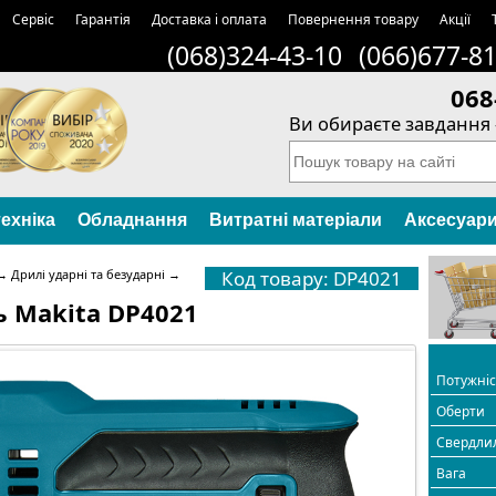
Сервіс
Гарантія
Доставка і оплата
Повернення товару
Акції
(068)324-43-10
(066)677-8
068
Ви обираєте завдання 
ехніка
Обладнання
Витратні матеріали
Аксесуар
→
Дрилі ударні та безударні
→
Код товару: DP4021
 Makita DP4021
Потужні
Оберти
Свердли
Вага