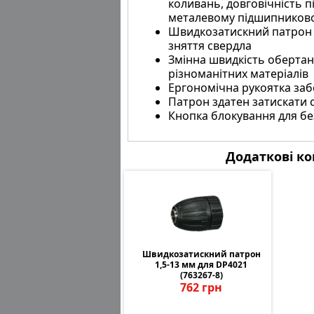
коливань, довговічність п
металевому підшипников
Швидкозатискний патрон д
зняття свердла
Змінна швидкість обертання
різноманітних матеріалів
Ергономічна рукоятка заб
Патрон здатен затискати с
Кнопка блокування для б
Додаткові ко
Швидкозатискний патрон
Швидкозатискний патрон
Швид
1,5-13 мм для DP4021
1,5-13 мм для DP4021
1,
(763267-8)
(763267-8)
762 грн
762 грн