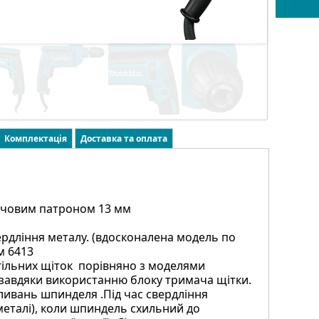
Комплектація
Доставка та оплата
лючовим патроном 13 мм
рдління металу. (вдосконалена модель по
м 6413
гільних щіток порівняно з моделями
 завдяки використанню блоку тримача щітки.
оливань шпинделя .Під час свердління
металі), коли шпиндель схильний до