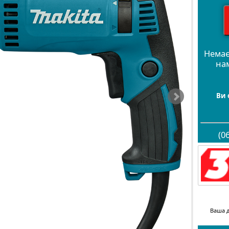
Немає
на
Ви 
(0
Ваша д