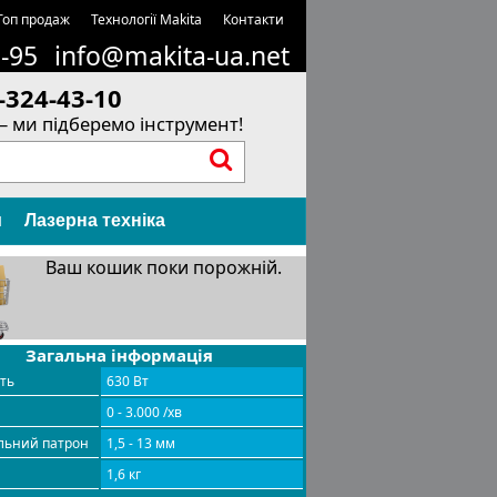
Топ продаж
Технології Makita
Контакти
1-95
info@makita-ua.net
-324-43-10
– ми підберемо інструмент!
и
Лазерна техніка
Ваш кошик поки порожній.
Загальна інформація
сть
630 Вт
0 - 3.000 /хв
льний патрон
1,5 - 13 мм
1,6 кг