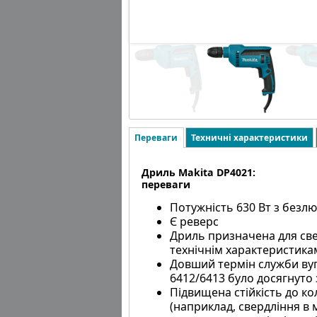
Переваги
Техничні характеристики
Дриль Makita DP4021:
переваги
Потужність 630 Вт з без
Є реверс
Дриль призначена для све
технічнім характеристика
Довший термін служби ву
6412/6413 було досягнуто
Підвищена стійкість до к
(наприклад, свердління в 