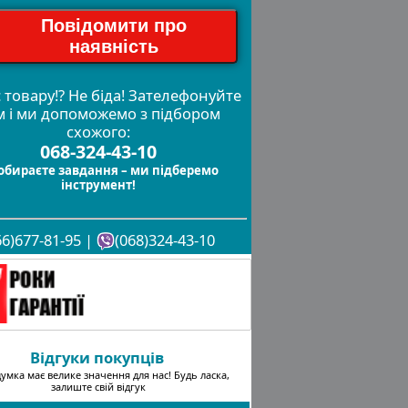
Повідомити про
наявність
 товару!? Не біда! Зателефонуйте
м і ми допоможемо з підбором
схожого:
068-324-43-10
обираєте завдання – ми підберемо
інструмент!
66)677-81-95 |
(068)324-43-10
Відгуки покупців
умка має велике значення для нас! Будь ласка,
залиште свій відгук