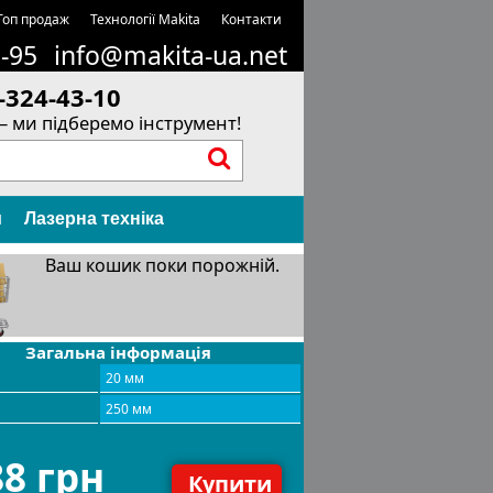
Топ продаж
Технології Makita
Контакти
1-95
info@makita-ua.net
-324-43-10
– ми підберемо інструмент!
и
Лазерна техніка
Ваш кошик поки порожній.
Загальна інформація
20 мм
а
250 мм
88 грн
Купити