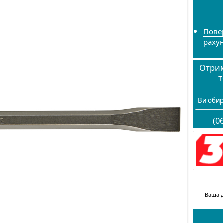
Пове
раху
Отрим
т
Ви обир
(0
Ваша д