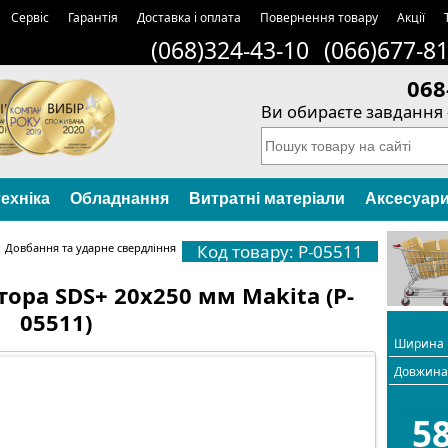
Сервіс
Гарантія
Доставка і оплата
Повернення товару
Акції
(068)324-43-10
(066)677-8
068
Ви обираєте завдання 
ехніка
Обладнання
Витратні матеріали
Аксесуар
→
Довбання та ударне свердління
Код товару: P-05511
ора SDS+ 20х250 мм Makita (P-
05511)
Ширина
Довжин
5