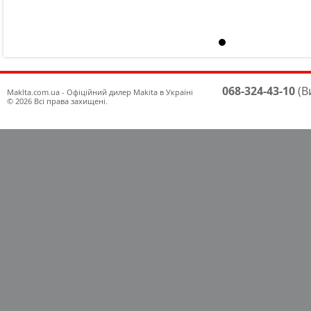
068-324-43-10
(В
Maklta.com.ua - Офіційний дилер Makita в Україні
© 2026 Всі права захищені.