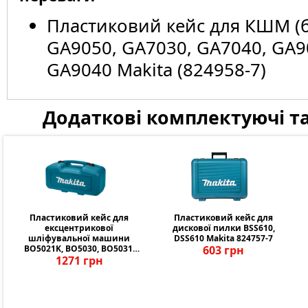
Пластиковий кейс для КШМ (
GA9050, GA7030, GA7040, GA9
GA9040 Makita (824958-7)
Додаткові комплектуючі та
Пластиковий кейс для
Пластиковий кейс для
ексцентрикової
дискової пилки BSS610,
шліфувальної машини
DSS610 Makita 824757-7
BO5021K, BO5030, BO5031,
603 грн
BO5041, BTW150SA, M9204,
1271 грн
M9204B Makita 824562-2