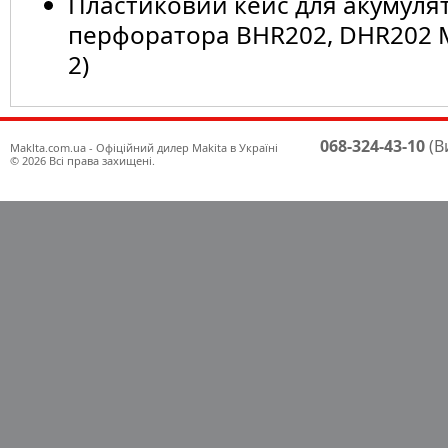
Пластиковий кейс для акумуля
перфоратора BHR202, DHR202 M
2)
068-324-43-10
(В
Maklta.com.ua - Офіційний дилер Makita в Україні
© 2026 Всі права захищені.