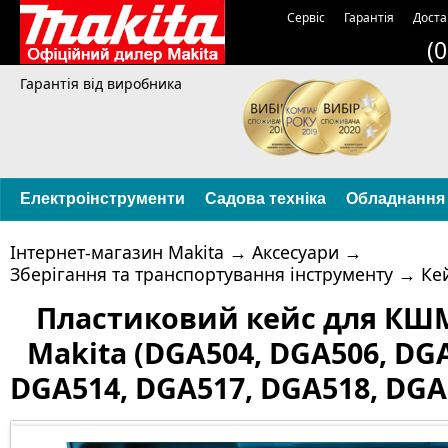
Сервіс
Гарантія
Доста
(
Гарантія від виробника
Електроінструменти
Садова техніка
Обладнання
Інтернет-магазин Makita
→
Аксесуари
→
Зберігання та транспортування інструменту
→
Кей
Пластиковий кейс для КШМ
Makita (DGA504, DGA506, DG
DGA514, DGA517, DGA518, DGA5