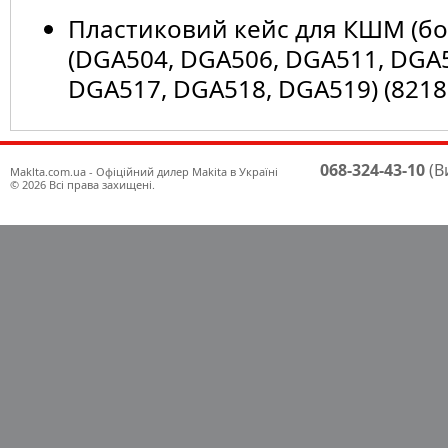
Пластиковий кейс для КШМ (бо
(DGA504, DGA506, DGA511, DGA
DGA517, DGA518, DGA519) (8218
068-324-43-10
(В
Maklta.com.ua - Офіційний дилер Makita в Україні
© 2026 Всі права захищені.