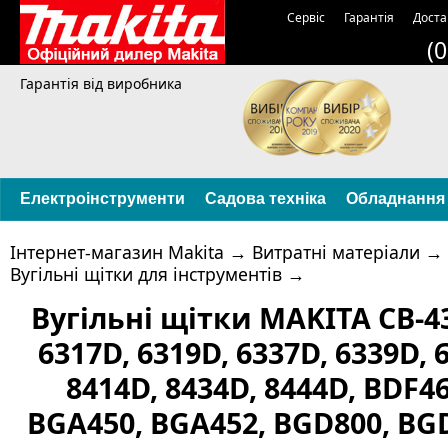
Сервіс
Гарантія
Доста
(
Гарантія від виробника
Електроінструменти
Садова техніка
Обладнання
Інтернет-магазин Makita
→
Витратні матеріали
→
Вугільні щітки для інструментів
→
Вугільні щітки MAKITA CB-43
6317D, 6319D, 6337D, 6339D, 
8414D, 8434D, 8444D, BDF4
BGA450, BGA452, BGD800, BG