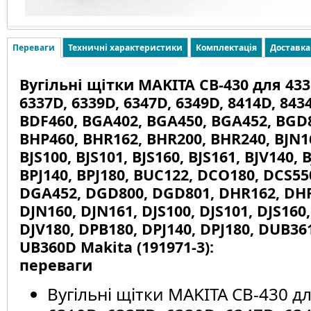
Переваги
Техничні характеристики
Комплектація
Доставка
Вугільні щітки MAKITA CB-430 для 433
6337D, 6339D, 6347D, 6349D, 8414D, 843
BDF460, BGA402, BGA450, BGA452, BGD
BHP460, BHR162, BHR200, BHR240, BJN16
BJS100, BJS101, BJS160, BJS161, BJV140, 
BPJ140, BPJ180, BUC122, DCO180, DCS55
DGA452, DGD800, DGD801, DHR162, DHR
DJN160, DJN161, DJS100, DJS101, DJS160,
DJV180, DPB180, DPJ140, DPJ180, DUB36
UB360D Makita (191971-3):
переваги
Вугільні щітки MAKITA CB-430 д