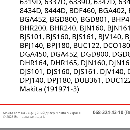
6319D, 6337D, 6339D, 6347D, 63
8434D, 8444D, BDF460, BGA402,
BGA452, BGD800, BGD801, BHP4
BHR200, BHR240, BJN160, BJN161
BJS101, BJS160, BJS161, BJV140, 
BPJ140, BPJ180, BUC122, DCO180
DGA450, DGA452, DGD800, DGD8
DHR164, DHR165, DJN160, DJN161
DJS101, DJS160, DJS161, DJV140,
DPJ140, DPJ180, DUB361, DUC12
Makita (191971-3)
068-324-43-10
(В
Maklta.com.ua - Офіційний дилер Makita в Україні
© 2026 Всі права захищені.